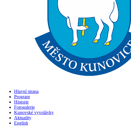
Hlavní strana
Program
Historie
Fotogalerie
Kunovské vyvolávky
Aktuality
English